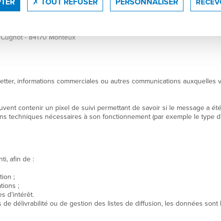
PTER
TOUT REFUSER
PERSONNALISER
RECEV
ous informe de la présence de ces cookies.
x données qui vous concernent.
 Cugnot - 84170 Monteux
tter, informations commerciales ou autres communications auxquelles vo
vent contenir un pixel de suivi permettant de savoir si le message a ét
ns techniques nécessaires à son fonctionnement (par exemple le type d'ap
i, afin de :
ion ;
tions ;
 d'intérêt.
de délivrabilité ou de gestion des listes de diffusion, les données sont l