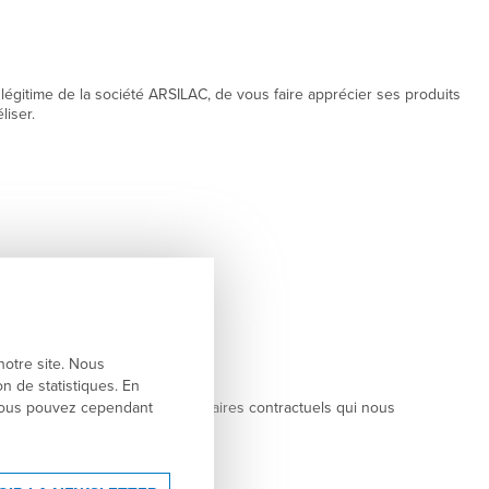
 légitime de la société ARSILAC, de vous faire apprécier ses produits
liser.
ir nos obligations légales.
notre site. Nous
n de statistiques. En
. Vous pouvez cependant
par des prestataires et partenaires contractuels qui nous
 ces services.