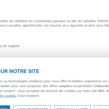
e
ttre de satisfaire les commandes passées ou afin de satisfaire l'intérêt
vous connaître, appréhender vos besoins et y répondre et ainsi vous fidé
ou de support
RSILAC :
SUR NOTRE SITE
e nous détenons ces données, afin de répondre à vos besoins ou pour rempl
s ou technologies similaires pour vous offrir la meilleur expérience sur 
à des tiers.
cookies pour vous proposer des offres adaptées et permettre l'élaboratio
J'ai compris", vous acceptez de recevoir les cookies sur notre site Web
 ARSILAC peuvent également faire l'objet d'un traitement en notre nom 
rnet.
de cookies
à tout moment.
iers. Ces fonctionnalités utilisent des cookies directement déposés par