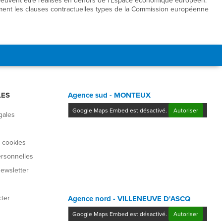
 peuvent être réalisés en dehors de l'Espace économique européen.
ment les clauses contractuelles types de la Commission européenne
LES
Agence sud - MONTEUX
Google Maps Embed est désactivé.
Autoriser
gales
 cookies
rsonnelles
newsletter
ter
Agence nord - VILLENEUVE D'ASCQ
Google Maps Embed est désactivé.
Autoriser