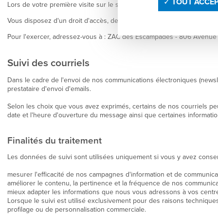
TOUT ACCE
Lors de votre première visite sur le site ARSILAC.COM, un bandeau v
Vous disposez d'un droit d'accès, de modification et d’opposition au
Pour l'exercer, adressez-vous à : ZAC des Escampades - 806 Avenue
Suivi des courriels
Dans le cadre de l'envoi de nos communications électroniques (newsle
prestataire d'envoi d'emails.
Selon les choix que vous avez exprimés, certains de nos courriels peu
date et l'heure d'ouverture du message ainsi que certaines informatio
Finalités du traitement
Les données de suivi sont utilisées uniquement si vous y avez consent
mesurer l'efficacité de nos campagnes d'information et de communicat
améliorer le contenu, la pertinence et la fréquence de nos communica
mieux adapter les informations que nous vous adressons à vos centres
Lorsque le suivi est utilisé exclusivement pour des raisons techniques 
profilage ou de personnalisation commerciale.