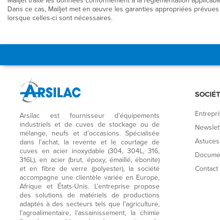
Mailjet traite les données conformément à la réglementation applica
Dans ce cas, Mailjet met en œuvre les garanties appropriées prévue
lorsque celles-ci sont nécessaires.
SOCIÉ
Entrepri
Arsilac est fournisseur d'équipements
industriels et de cuves de stockage ou de
Newslet
mélange, neufs et d’occasions. Spécialisée
Astuces 
dans l’achat, la revente et le courtage de
cuves en acier inoxydable (304, 304L, 316,
Documen
316L), en acier (brut, époxy, émaillé, ébonite)
et en fibre de verre (polyester), la société
Contact
accompagne une clientèle variée en Europe,
Afrique et États-Unis. L’entreprise propose
des solutions de matériels de productions
adaptés à des secteurs tels que l’agriculture,
l’agroalimentaire, l’assainissement, la chimie