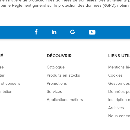
ble en matière de protection des données personnelles. Des traitements
s par le Règlement général sur la protection des données (RGPD), notam
TÉ
DÉCOUVRIR
LIENS UTI
se
Catalogue
Mentions lé
ter
Produits en stocks
Cookies
et conseils
Promotions
Gestion des
tation
Services
Données pe
Applications métiers
Inscription 
Archives
Nous contac