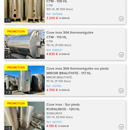
CTM - 105 HL
CTM
105 HL (10 500 litres)
Réf.
007006
3 200 €
6 400 €
× 1
PROMOTION
Cuve inox 304 thermorégulée
CTM - 110 HL
CTM
110 HL (11 000 litres)
Réf.
006927
4 830 €
6 900 €
× 1
PROMOTION
Cuve inox 304 thermorégulée sur pieds
MIROIR BRAUTHITE - 117 HL
MIROIR BRAUTHITE
117 HL (11 700 litres)
Réf.
007185
4 795 €
6 850 €
× 3
PROMOTION
Cuve inox - Sur pieds
RURALINOX - 120 HL
RURALINOX
120 HL (12.000 litres)
Réf.
007257
4 130 €
5 900 €
× 3