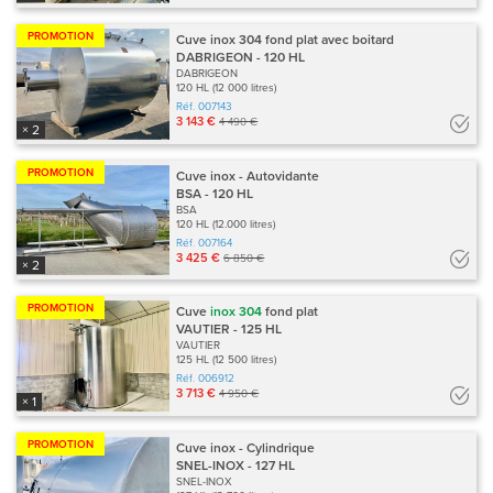
PROMOTION
Cuve inox 304 fond plat avec boitard
DABRIGEON - 120 HL
DABRIGEON
120 HL (12 000 litres)
Réf.
007143
3 143 €
4 490 €
× 2
PROMOTION
Cuve inox - Autovidante
BSA - 120 HL
BSA
120 HL (12.000 litres)
Réf.
007164
3 425 €
6 850 €
× 2
PROMOTION
Cuve
inox
304
fond plat
VAUTIER - 125 HL
VAUTIER
125 HL (12 500 litres)
Réf.
006912
3 713 €
4 950 €
× 1
PROMOTION
Cuve inox - Cylindrique
SNEL-INOX - 127 HL
SNEL-INOX