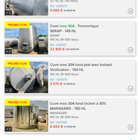
127 HL (12 700 litres)
Réf.
006875
4 095 €
5 850 €
× 1
PROMOTION
Cuve
inox
304
- Tronconique
SERAP - 145 HL
SERAP
145 HL (14 500 litres)
Réf.
006831
22 400 €
32 000 €
× 1
PROMOTION
Cuve inox 304 fond plat avec boitard
Vinification - 150 HL
150 HL (15 000 litres)
Réf.
006979
3 570 €
5 950 €
× 3
PROMOTION
Cuve inox 304 fond incliné à 30%
MANGEARD - 150 HL
MANGEARD
150 HL (15 000 litres)
Réf.
007065
6 650 €
9 500 €
× 1