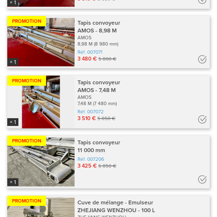
× 1
PROMOTION
Tapis convoyeur
AMOS - 8,98 M
AMOS
8,98 M (8 980 mm)
Réf.
007071
3 480 €
5 800 €
× 1
PROMOTION
Tapis convoyeur
AMOS - 7,48 M
AMOS
7,48 M (7 480 mm)
Réf.
007072
3 510 €
5 850 €
× 1
PROMOTION
Tapis convoyeur
11 000 mm
Réf.
007206
3 425 €
6 850 €
× 1
PROMOTION
Cuve de mélange - Emulseur
ZHEJIANG WENZHOU - 100 L