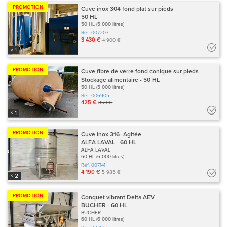
PROMOTION
Cuve inox 304 fond plat sur pieds
50 HL
50 HL (5 000 litres)
Réf.
007203
3 430 €
4 900 €
× 1
PROMOTION
Cuve fibre de verre fond conique sur pieds
Stockage alimentaire - 50 HL
50 HL (5 000 litres)
Réf.
006905
425 €
850 €
× 1
PROMOTION
Cuve inox 316- Agitée
ALFA LAVAL - 60 HL
ALFA LAVAL
60 HL (6 000 litres)
Réf.
007141
4 190 €
5 985 €
× 2
PROMOTION
Conquet vibrant Delta AEV
BUCHER - 60 HL
BUCHER
60 HL (6 000 litres)