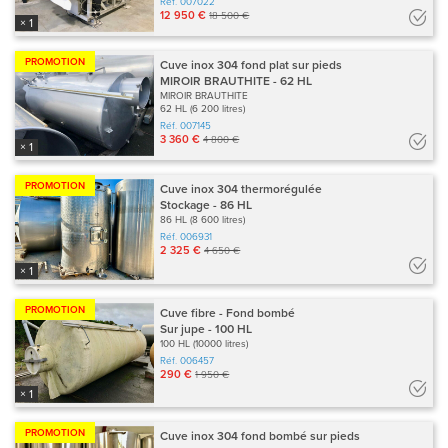
Réf.
007022
12 950 €
18 500 €
× 1
PROMOTION
Cuve inox 304 fond plat sur pieds
MIROIR BRAUTHITE - 62 HL
MIROIR BRAUTHITE
62 HL (6 200 litres)
Réf.
007145
3 360 €
4 800 €
× 1
PROMOTION
Cuve inox 304 thermorégulée
Stockage - 86 HL
86 HL (8 600 litres)
Réf.
006931
2 325 €
4 650 €
× 1
PROMOTION
Cuve fibre - Fond bombé
Sur jupe - 100 HL
100 HL (10000 litres)
Réf.
006457
290 €
1 950 €
× 1
PROMOTION
Cuve inox 304 fond bombé sur pieds