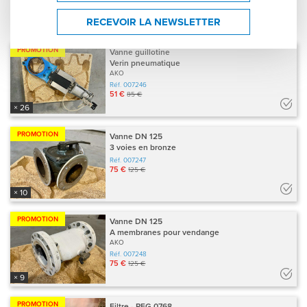
RECEVOIR LA NEWSLETTER
Résultats : 145 produits en stock
(50 produits différents)
PROMOTION
Vanne guillotine
Verin pneumatique
AKO
Réf.
007246
51 €
85 €
× 26
PROMOTION
Vanne DN 125
3 voies en bronze
Réf.
007247
75 €
125 €
× 10
PROMOTION
Vanne DN 125
A membranes pour vendange
AKO
Réf.
007248
75 €
125 €
× 9
PROMOTION
Filtre - PEG 0768