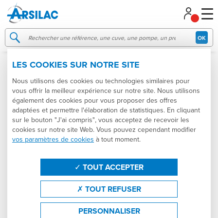
Gestion de vos préférences sur les cookies
OK
LES COOKIES SUR NOTRE SITE
STOCK NEUFS ET OCCASIONS
Nous utilisons des cookies ou technologies similaires pour
vous offrir la meilleur expérience sur notre site. Nous utilisons
Catégories
Produits
Tailles
également des cookies pour vous proposer des offres
adaptées et permettre l'élaboration de statistiques. En cliquant
sur le bouton "J'ai compris", vous acceptez de recevoir les
Usage
Marques
États
cookies sur notre site Web. Vous pouvez cependant modifier
vos paramètres de cookies
à tout moment.
Dômes
Thermorégulation
Trier par
État : Promotion
TOUT ACCEPTER
Effacer les filtres
FILTRER
TOUT REFUSER
PERSONNALISER
Suiv.