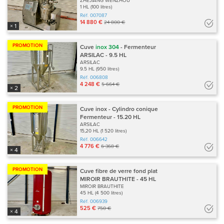
ZHEJIANG WENZHOU
1 HL (100 litres)
Réf.
007087
14 880 €
24 800 €
× 1
PROMOTION
Cuve
inox
304
- Fermenteur
ARSILAC - 9.5 HL
ARSILAC
9.5 HL (950 litres)
Réf.
006808
4 248 €
5 664 €
× 2
PROMOTION
Cuve inox - Cylindro conique
Fermenteur - 15.20 HL
ARSILAC
15,20 HL (1 520 litres)
Réf.
006642
4 776 €
6 368 €
× 4
PROMOTION
Cuve fibre de verre fond plat
MIROIR BRAUTHITE - 45 HL
MIROIR BRAUTHITE
45 HL (4 500 litres)
Réf.
006939
525 €
750 €
× 4