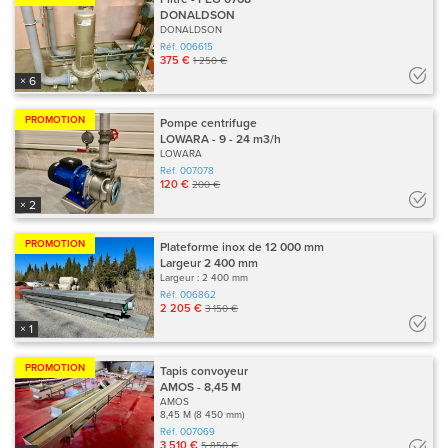
DONALDSON
DONALDSON
Réf.
006615
375 €
1 250 €
× 6
PROMOTION
Pompe centrifuge
LOWARA - 9 - 24 m3/h
LOWARA
Réf.
007078
120 €
200 €
× 2
PROMOTION
Plateforme inox de 12 000 mm
Largeur 2 400 mm
Largeur : 2 400 mm
Réf.
006862
2 205 €
3 150 €
× 1
PROMOTION
Tapis convoyeur
AMOS - 8,45 M
AMOS
8,45 M (8 450 mm)
Réf.
007069
3 510 €
5 850 €