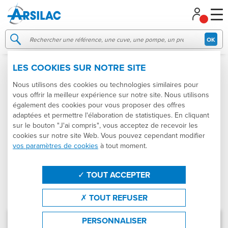
Gestion de vos préférences sur les cookies
OK
LES COOKIES SUR NOTRE SITE
FILTRE À CARTOUCHE
Nous utilisons des cookies ou technologies similaires pour
vous offrir la meilleur expérience sur notre site. Nous utilisons
Catégories
Produits
Marques
également des cookies pour vous proposer des offres
adaptées et permettre l'élaboration de statistiques. En cliquant
sur le bouton "J'ai compris", vous acceptez de recevoir les
États
Trier par
cookies sur notre site Web. Vous pouvez cependant modifier
vos paramètres de cookies
à tout moment.
Produit : Filtre à cartouche
Effacer les filtres
FILTRER
TOUT ACCEPTER
TOUT REFUSER
Résultats : 6 produits en stock
(1 produits différents)
PROMOTION
Filtre - PEG 0768
PERSONNALISER
DONALDSON