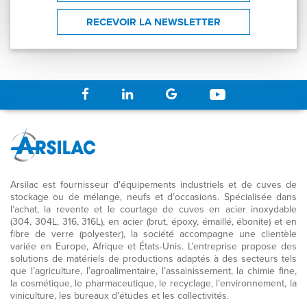
DONALDSON
Réf.
006615
RECEVOIR LA NEWSLETTER
375 €
1 250 €
× 6
Arsilac est fournisseur d'équipements industriels et de cuves de
stockage ou de mélange, neufs et d’occasions. Spécialisée dans
l’achat, la revente et le courtage de cuves en acier inoxydable
(304, 304L, 316, 316L), en acier (brut, époxy, émaillé, ébonite) et en
fibre de verre (polyester), la société accompagne une clientèle
variée en Europe, Afrique et États-Unis. L’entreprise propose des
solutions de matériels de productions adaptés à des secteurs tels
que l’agriculture, l’agroalimentaire, l’assainissement, la chimie fine,
la cosmétique, le pharmaceutique, le recyclage, l’environnement, la
viniculture, les bureaux d’études et les collectivités.