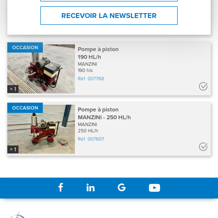
PERA
Réf.
007660
RECEVOIR LA NEWSLETTER
× 1
OCCASION
Pompe à piston
190 HL/h
MANZINI
190 hls
Réf.
007768
× 1
OCCASION
Pompe à piston
MANZINI - 250 HL/h
MANZINI
250 HL/h
Réf.
007607
× 1