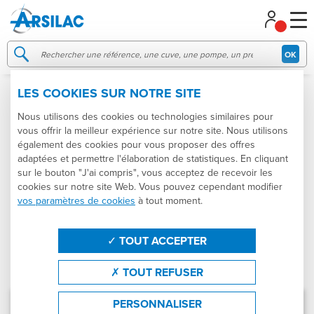
Gestion de vos préférences sur les cookies
OK
LES COOKIES SUR NOTRE SITE
POMPE À PISTON
Nous utilisons des cookies ou technologies similaires pour
vous offrir la meilleur expérience sur notre site. Nous utilisons
Catégories
Produits
Tailles
également des cookies pour vous proposer des offres
adaptées et permettre l'élaboration de statistiques. En cliquant
sur le bouton "J'ai compris", vous acceptez de recevoir les
Marques
États
Trier par
cookies sur notre site Web. Vous pouvez cependant modifier
vos paramètres de cookies
à tout moment.
Produit : Pompe à piston
Effacer les filtres
FILTRER
TOUT ACCEPTER
TOUT REFUSER
Résultats : 3 produits en stock
(3 produits différents)
OCCASION
Pompe à piston
PERSONNALISER
VINICOLE PERA - 120 HL/h